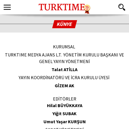
KÜNYE
KURUMSAL
TURKTIME MEDYA AJANS L.T. YÖNETİM KURULU BAŞKANI VE
GENEL YAYIN YÖNETMENİ
Talat ATİLLA
YAYIN KOORDİNATÖRÜ VE İCRA KURULU ÜYESİ
GİZEM AK
EDİTÖRLER
Hilal BÜYÜKKAYA
Yiğit SUBAK
Umut Yaşar KURŞUN