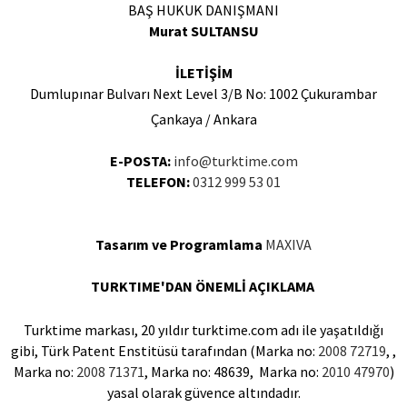
BAŞ HUKUK DANIŞMANI
Murat SULTANSU
İLETİŞİM
Dumlupınar Bulvarı Next Level 3/B No: 1002 Çukurambar
Çankaya / Ankara
E-POSTA:
info@turktime.com
TELEFON:
0312 999 53 01
Tasarım ve Programlama
MAXIVA
TURKTIME'DAN ÖNEMLİ AÇIKLAMA
Turktime markası, 20 yıldır turktime.com adı ile yaşatıldığı
gibi, Türk Patent Enstitüsü tarafından (Marka no:
2008 72719
, ,
Marka no:
2008 71371
, Marka no: 48639, Marka no:
2010 47970
)
yasal olarak güvence altındadır.