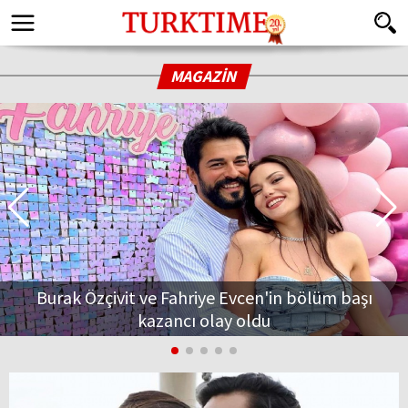
MAGAZİN
Burak Özçivit ve Fahriye Evcen'in bölüm başı
kazancı olay oldu