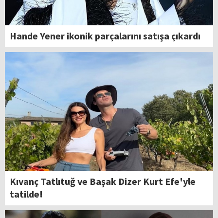
Hande Yener ikonik parçalarını satışa çıkardı
Kıvanç Tatlıtuğ ve Başak Dizer Kurt Efe'yle
tatilde!