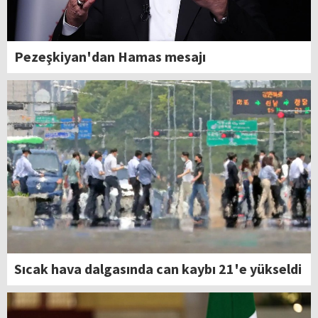
Pezeşkiyan'dan Hamas mesajı
Sıcak hava dalgasında can kaybı 21'e yükseldi