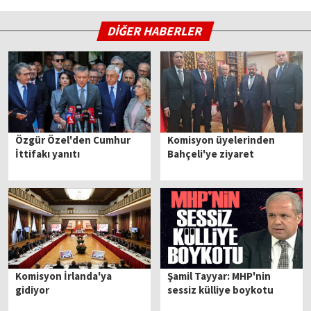
DİĞER HABERLER
Özgür Özel'den Cumhur
Komisyon üyelerinden
İttifakı yanıtı
Bahçeli'ye ziyaret
Komisyon İrlanda'ya
Şamil Tayyar: MHP'nin
gidiyor
sessiz külliye boykotu