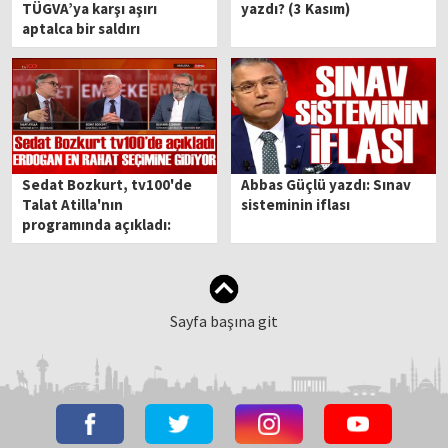
TÜGVA’ya karşı aşırı
yazdı? (3 Kasım)
aptalca bir saldırı
Sedat Bozkurt, tv100'de
Abbas Güçlü yazdı: Sınav
Talat Atilla'nın
sisteminin iflası
programında açıkladı:
Erdoğan en rahat seçimine
gidiyor
Sayfa başına git