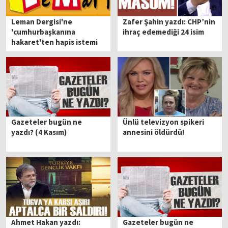
Leman Dergisi'ne
Zafer Şahin yazdı: CHP’nin
'cumhurbaşkanına
ihraç edemediği 24 isim
hakaret'ten hapis istemi
Gazeteler bugün ne
Ünlü televizyon spikeri
yazdı? (4 Kasım)
annesini öldürdü!
Ahmet Hakan yazdı:
Gazeteler bugün ne